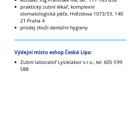
praktický zubní lékař, komplexní
Praní a očista prádla
(48)
stomatologická péče, Hvězdova 1073/33, 140
21 Praha 4
Ultrazvukové čističky
(6)
prodej zboží dentální hygieny
Výdejní místo eshop Česká Lípa:
Zubní laboratoř Lysiklabor s.r.o., tel. 605 599
588