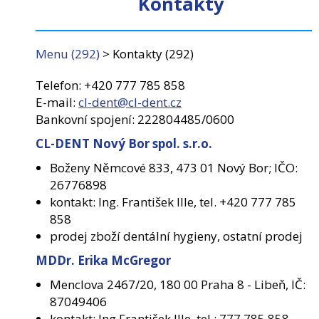
Kontakty
Stomatologie
(203)
Menu
(292)
>
Kontakty
(292)
Péče o zuby
(472)
Telefon: +420 777 785 858
Péče o tělo
(145)
E-mail:
cl-dent@cl-dent.cz
Bankovní spojení: 222804485/0600
Dezinfekce
(106)
CL-DENT Nový Bor spol. s.r.o.
Úklidová chemie
(256)
Boženy Němcové 833, 473 01 Nový Bor; IČO:
Úklidové nářadí, pomůcky
26776898
(99)
kontakt: Ing. František Ille, tel. +420 777 785
Spotřební materiál
(28)
858
prodej zboží dentální hygieny, ostatní prodej
Osvěžovače a vůně
(47)
MDDr. Erika McGregor
Obaly, sáčky, pytle
(20)
Menclova 2467/20, 180 00 Praha 8 - Libeň, IČ:
87049406
Dávkovače, zásobníky
(47)
kontakt: Ing.František Ille, tel.: 777 785 858