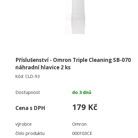
Ústní vody
(37)
Zubní pasty
(92)
Ostatní
(19)
Zubní nitě
(17)
Mezizubní kartáčky
(101)
Držáky mezizubních kartáčků
(5)
Příslušenství - Omron Triple Cleaning SB-070
Bělení zubů
(22)
náhradní hlavice 2 ks
Péče o zubní náhrady, rovnátka
(14)
Kód:
CLD-93
Kousátka
Dostupnost
do 3 dnů
Bonbóny a žvýkačky bez cukru
179 Kč
Cena s DPH
Péče o tělo
(145)
Dezinfekce
(106)
výrobce
Omron
číslo produktu
000103CE
Úklidová chemie
(256)