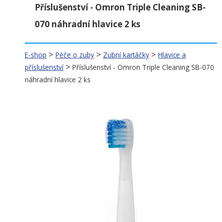
Příslušenství - Omron Triple Cleaning SB-
Stomatologie
(203)
070 náhradní hlavice 2 ks
Péče o zuby
(472)
>
>
>
E-shop
Péče o zuby
Zubní kartáčky
Hlavice a
EKO produkty
>
příslušenství
Příslušenství - Omron Triple Cleaning SB-070
Zubní kartáčky
(154)
náhradní hlavice 2 ks
(6)
Elektrické zubní kartáčky
(4)
Ústní sprchy (Irigátory)
(45)
Pro děti
(40)
Pro dospělé
(13)
Single
(4)
Cestovní sady
(14)
Krytky na zubní kartáčky
(8)
Hlavice a příslušenství
(5)
Trysky a příslušenství