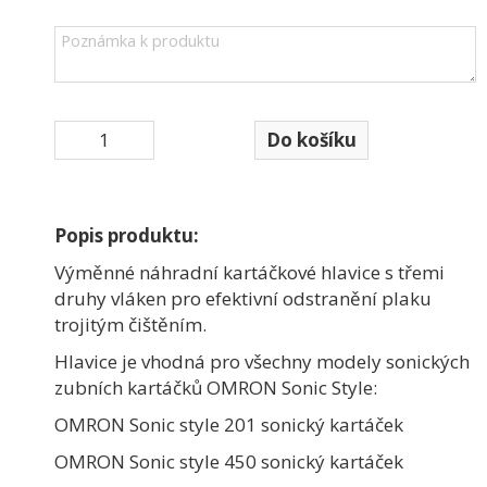
Úklidové nářadí, pomůcky
(99)
Spotřební materiál
(28)
Osvěžovače a vůně
(47)
Obaly, sáčky, pytle
(20)
Popis produktu:
Dávkovače, zásobníky
(47)
Výměnné náhradní kartáčkové hlavice s třemi
Praní a očista prádla
(48)
druhy vláken pro efektivní odstranění plaku
trojitým čištěním.
Ultrazvukové čističky
(6)
Hlavice je vhodná pro všechny modely sonických
zubních kartáčků OMRON Sonic Style:
OMRON Sonic style 201 sonický kartáček
OMRON Sonic style 450 sonický kartáček