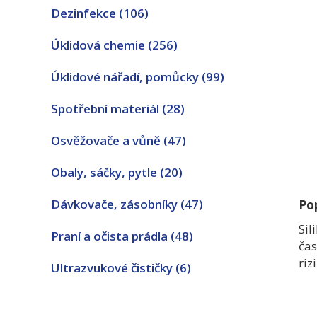
Dezinfekce
(106)
Úklidová chemie
(256)
Úklidové nářadí, pomůcky
(99)
Spotřební materiál
(28)
Osvěžovače a vůně
(47)
Obaly, sáčky, pytle
(20)
Dávkovače, zásobníky
(47)
Po
Sil
Praní a očista prádla
(48)
čas
riz
Ultrazvukové čističky
(6)