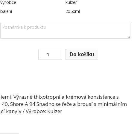
výrobce
kulzer
balení
2x50ml
giemi. Výrazně thixotropní a krémová konzistence s
D 40, Shore A 94.Snadno se řeže a brousí s minimálním
cí kanyly / Výrobce: Kulzer