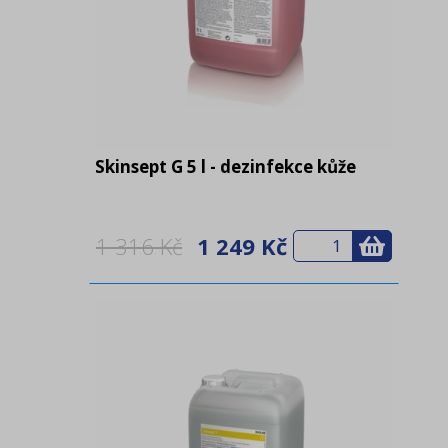
Skinsept G 5 l - dezinfekce kůže
1 316 Kč
1 249 Kč