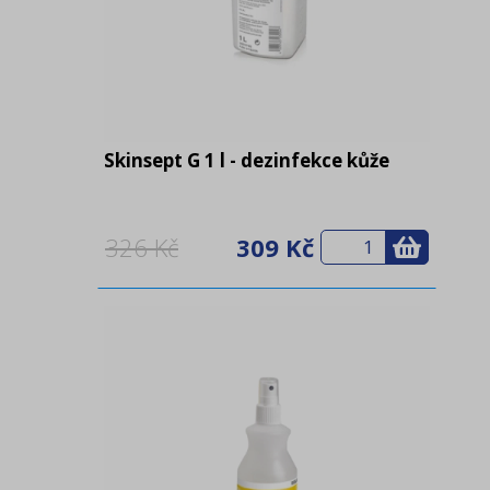
Skinsept G 1 l - dezinfekce kůže
326 Kč
309 Kč