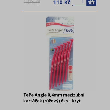
119 Kč
110 Kč
TePe Angle 0,4mm mezizubní
kartáček (růžový) 6ks + kryt