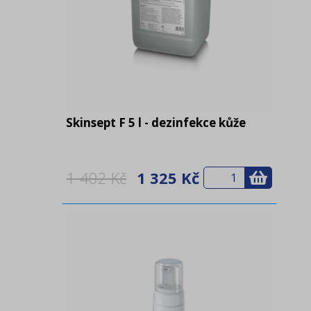
Skinsept F 5 l - dezinfekce kůže
1 402 Kč
1 325 Kč