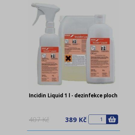
Incidin Liquid 1 l - dezinfekce ploch
407 Kč
389 Kč