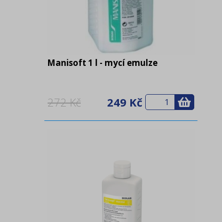
Manisoft 1 l - mycí emulze
272 Kč
249 Kč