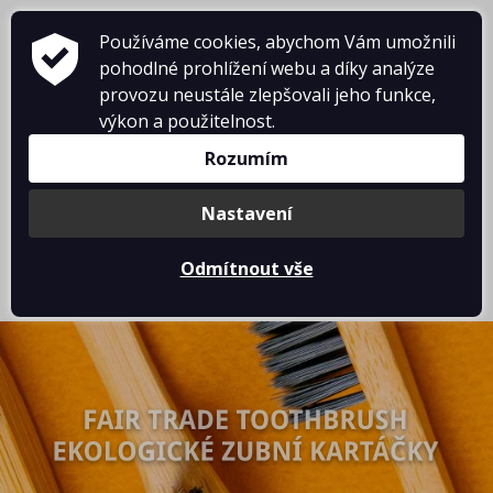
Používáme cookies, abychom Vám umožnili
pohodlné prohlížení webu a díky analýze
provozu neustále zlepšovali jeho funkce,
KONTAKTY
výkon a použitelnost.
Rozumím
DOPRAVNÉ
PŘIHLÁŠENÍ
Nastavení
Odmítnout vše
0 Kč