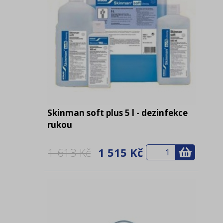
Skinman soft plus 5 l - dezinfekce
rukou
1 613 Kč
1 515 Kč