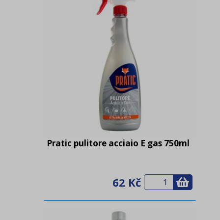
Pratic pulitore acciaio E gas 750ml
62 Kč