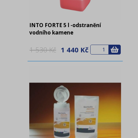
Praní a očista prádla
(48)
Ultrazvukové čističky
INTO FORTE 5 l -odstranění
(6)
vodního kamene
1 530 Kč
1 440 Kč