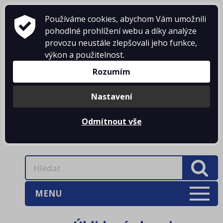
Používáme cookies, abychom Vám umožnili
pohodlné prohlížení webu a díky analýze
provozu neustále zlepšovali jeho funkce,
KONTAKTY
výkon a použitelnost.
Rozumím
DOPRAVNÉ
PŘIHLÁŠENÍ
Nastavení
Odmítnout vše
0 Kč
MENU
AKCE
(3)