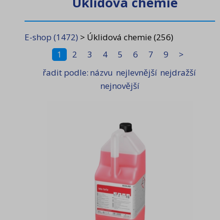
Úklidová chemie
Stomatologie
(203)
E-shop
(1472)
>
Úklidová chemie
(256)
Péče o zuby
(472)
1
2
3
4
5
6
7
9
>
Péče o tělo
(145)
řadit podle:
názvu
nejlevnější
nejdražší
Dezinfekce
(106)
nejnovější
Úklidová chemie
(256)
Úklidové nářadí, pomůcky
(99)
Spotřební materiál
(28)
Osvěžovače a vůně
(47)
Obaly, sáčky, pytle
(20)
Dávkovače, zásobníky
(47)