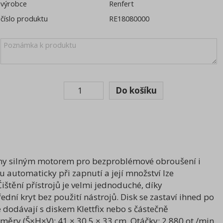
výrobce
Renfert
číslo produktu
RE18080000
eny silným motorem pro bezproblémové obroušení i
u automaticky při zapnutí a její množství lze
tění přístrojů je velmi jednoduché, díky
í kryt bez použití nástrojů. Disk se zastaví ihned po
 dodávají s diskem Klettfix nebo s částečně
ry (Š×H×V): 41 × 30,5 × 33 cm, Otáčky: 2 880 ot./min,