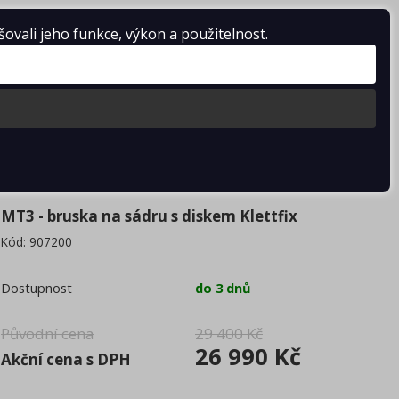
0 Kč
vali jeho funkce, výkon a použitelnost.
MT3 - bruska na sádru s diskem Klettfix
Kód:
907200
Dostupnost
do 3 dnů
Původní cena
29 400 Kč
26 990 Kč
Akční cena s DPH