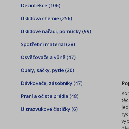
Dezinfekce
(106)
Úklidová chemie
(256)
Úklidové nářadí, pomůcky
(99)
Spotřební materiál
(28)
Osvěžovače a vůně
(47)
Obaly, sáčky, pytle
(20)
Dávkovače, zásobníky
(47)
Po
Kom
Praní a očista prádla
(48)
těc
jed
Ultrazvukové čističky
(6)
ryc
vyp
dia