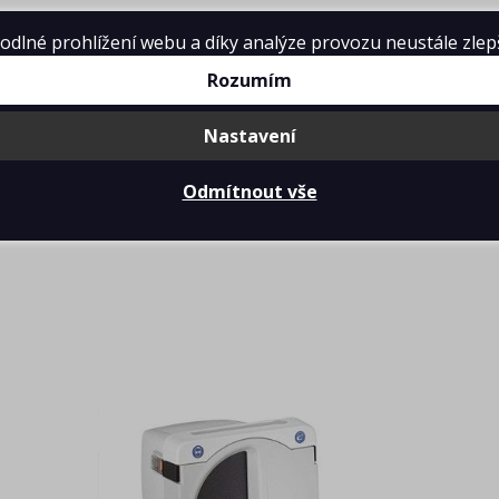
lné prohlížení webu a díky analýze provozu neustále zlepšo
DOPRAVNÉ
PŘIHLÁŠENÍ
Rozumím
Nastavení
MT3 - bruska na sádru s diskem Klettfix
Odmítnout vše
>
>
hop
Stomatologie
MT3 - bruska na sádru s diskem Klettfix