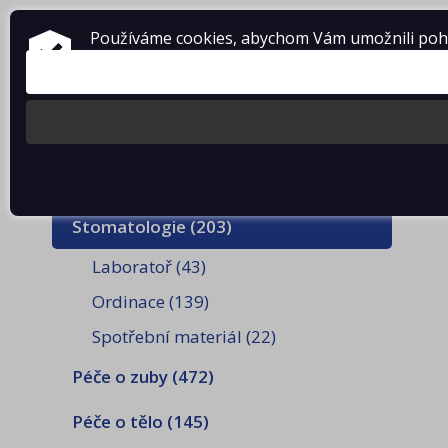
Používáme cookies, abychom Vám umožnili pohod
KONTAKTY
AKCE
(3)
E-s
Stomatologie
(203)
Laboratoř
(43)
Ordinace
(139)
Spotřební materiál
(22)
Péče o zuby
(472)
Péče o tělo
(145)