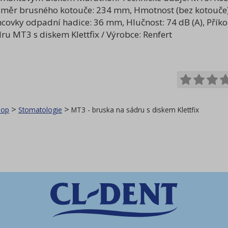
měr brusného kotouče: 234 mm, Hmotnost (bez kotouče) 
covky odpadní hadice: 36 mm, Hlučnost: 74 dB (A), Příkon
ru MT3 s diskem Klettfix / Výrobce: Renfert
>
>
hop
Stomatologie
MT3 - bruska na sádru s diskem Klettfix