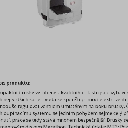
pis produktu:
paktní brusky vyrobené z kvalitního plastu jsou vybav
h nejtvrdších sáder. Voda se spouští pomocí elektroventil
noduše regulovat ventilem umístěným na boku brusky. Čiš
hloupínacímu systému se jedním pohybem sejme celý předn
nutí, práce se tedy stává mnohem bezpečnější. Brusky se
mantovým diskem Marathon. Technické údaje: MT3: Rozmě