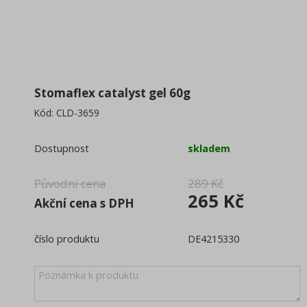
Osvěžovače a vůně
(47)
Obaly, sáčky, pytle
(20)
Dávkovače, zásobníky
(47)
Stomaflex catalyst gel 60g
Praní a očista prádla
(48)
Kód:
CLD-3659
Ultrazvukové čističky
(6)
Dostupnost
skladem
Původní cena
289 Kč
265 Kč
Akční cena s DPH
číslo produktu
DE4215330