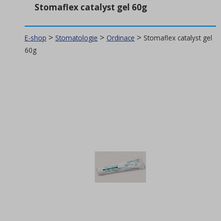
Stomaflex catalyst gel 60g
Stomatologie
(203)
Laboratoř
(43)
>
>
>
E-shop
Stomatologie
Ordinace
Stomaflex catalyst gel
60g
Ordinace
(139)
Spotřební materiál
(22)
Péče o zuby
(472)
Péče o tělo
(145)
Dezinfekce
(106)
Úklidová chemie
(256)
Úklidové nářadí, pomůcky
(99)
Spotřební materiál
(28)