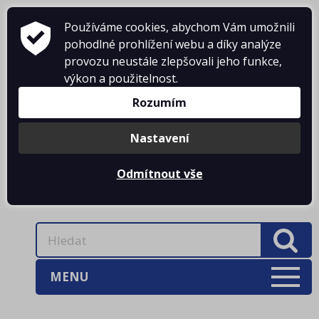
Používáme cookies, abychom Vám umožnili
pohodlné prohlížení webu a díky analýze
provozu neustále zlepšovali jeho funkce,
KONTAKTY
výkon a použitelnost.
Rozumím
DOPRAVNÉ
PŘIHLÁŠENÍ
Nastavení
Odmítnout vše
0 Kč
MENU
AKCE
(3)