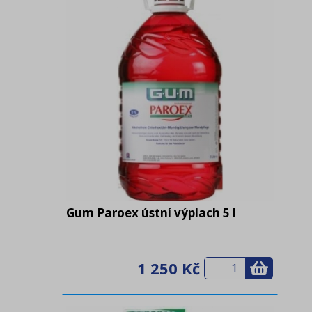
Gum Paroex ústní výplach 5 l
1 250 Kč