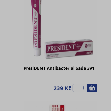
PresiDENT Antibacterial Sada 3v1
239 Kč