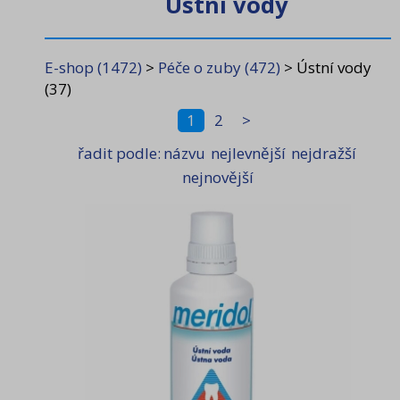
Ústní vody
Stomatologie
(203)
E-shop
(1472)
>
Péče o zuby
(472)
>
Ústní vody
Péče o zuby
(472)
(37)
Péče o tělo
(145)
1
2
>
Dezinfekce
(106)
řadit podle:
názvu
nejlevnější
nejdražší
nejnovější
Úklidová chemie
(256)
Úklidové nářadí, pomůcky
(99)
Spotřební materiál
(28)
Osvěžovače a vůně
(47)
Obaly, sáčky, pytle
(20)
Dávkovače, zásobníky
(47)