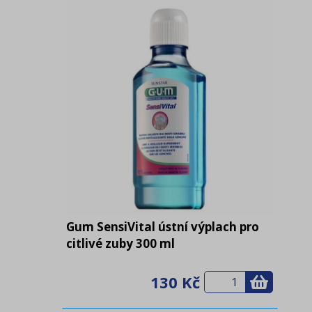
Gum SensiVital ústní výplach pro
citlivé zuby 300 ml
130 Kč