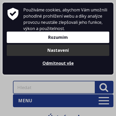
Používáme cookies, abychom Vám umožnili
pohodlné prohlížení webu a díky analýze
provozu neustále zlepšovali jeho funkce,
KONTAKTY
výkon a použitelnost.
Rozumím
DOPRAVNÉ
PŘIHLÁŠENÍ
Nastavení
Odmítnout vše
0 Kč
MENU
AKCE
(3)