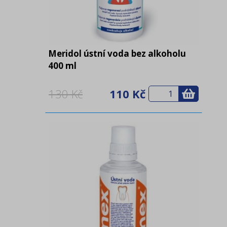
Praní a očista prádla
(48)
Ultrazvukové čističky
(6)
Meridol ústní voda bez alkoholu
400 ml
130 Kč
110 Kč