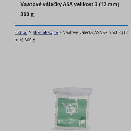
Vaatové válečky ASA velikost 3 (12 mm)
Stomatologie
(203)
300 g
Laboratoř
(43)
Ordinace
>
(139)
>
E-shop
Stomatologie
Vaatové válečky ASA velikost 3 (12
mm) 300 g
Spotřební materiál
(22)
Péče o zuby
(472)
Péče o tělo
(145)
Dezinfekce
(106)
Úklidová chemie
(256)
Úklidové nářadí, pomůcky
(99)
Spotřební materiál
(28)