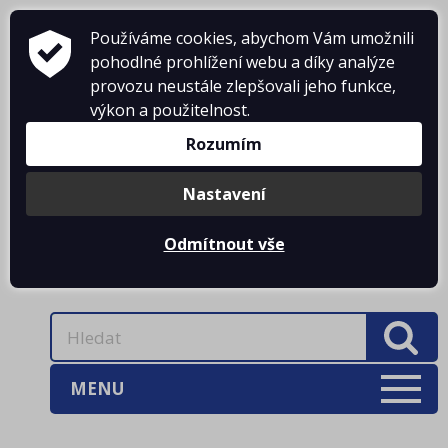
Používáme cookies, abychom Vám umožnili
pohodlné prohlížení webu a díky analýze
provozu neustále zlepšovali jeho funkce,
KONTAKTY
výkon a použitelnost.
Rozumím
DOPRAVNÉ
PŘIHLÁŠENÍ
Nastavení
Odmítnout vše
0 Kč
MENU
AKCE
(3)