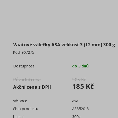
Osvěžovače a vůně
(47)
Obaly, sáčky, pytle
(20)
Dávkovače, zásobníky
(47)
Praní a očista prádla
(48)
Vaatové válečky ASA velikost 3 (12 mm) 300 g
Ultrazvukové čističky
(6)
Kód:
907275
Dostupnost
do 3 dnů
Původní cena
205 Kč
185 Kč
Akční cena s DPH
výrobce
asa
číslo produktu
AS3520-3
balení
300g