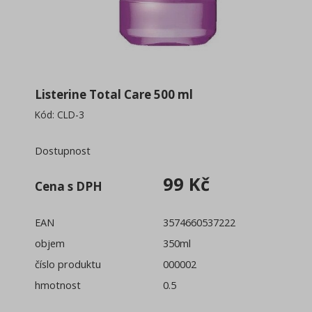
Bělení zubů
(22)
Péče o zubní náhrady, rovnátka
(14)
Kousátka
Bonbóny a žvýkačky bez cukru
Listerine Total Care 500 ml
Péče o tělo
(145)
Kód:
CLD-3
Dezinfekce
(106)
Dostupnost
Úklidová chemie
(256)
99 Kč
Cena s DPH
Úklidové nářadí, pomůcky
(99)
EAN
3574660537222
Spotřební materiál
(28)
objem
350ml
Osvěžovače a vůně
(47)
číslo produktu
000002
hmotnost
0.5
Obaly, sáčky, pytle
(20)