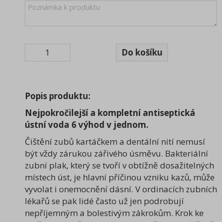
Dávkovače, zásobníky
(47)
Praní a očista prádla
(48)
Ultrazvukové čističky
(6)
Popis produktu:
Nejpokročilejší a kompletní antiseptická
ústní voda 6 výhod v jednom.
Čištění zubů kartáčkem a dentální nití nemusí
být vždy zárukou zářivého úsměvu. Bakteriální
zubní plak, který se tvoří v obtížně dosažitelných
místech úst, je hlavní příčinou vzniku kazů, může
vyvolat i onemocnění dásní. V ordinacích zubních
lékařů se pak lidé často už jen podrobují
nepříjemným a bolestivým zákrokům. Krok ke