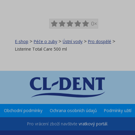
0×
>
>
>
>
E-shop
Péče o zuby
Ústní vody
Pro dospělé
Listerine Total Care 500 ml
Obchodní podmínky
Ochrana osobních údajů
Podmínky užití
Pro vrácení zboží navštivte
vratkový portál
.