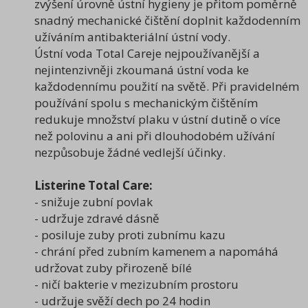
zvýšení úrovně ústní hygieny je přitom poměrně
snadný mechanické čištění doplnit každodenním
užíváním antibakteriální ústní vody.
Ústní voda Total Careje nejpoužívanější a
nejintenzivněji zkoumaná ústní voda ke
každodennímu použití na světě. Při pravidelném
používání spolu s mechanickým čištěním
redukuje množství plaku v ústní dutině o více
než polovinu a ani při dlouhodobém užívání
nezpůsobuje žádné vedlejší účinky.
Listerine Total Care:
- snižuje zubní povlak
- udržuje zdravé dásně
- posiluje zuby proti zubnímu kazu
- chrání před zubním kamenem a napomáhá
udržovat zuby přirozeně bílé
- ničí bakterie v mezizubním prostoru
- udržuje svěží dech po 24 hodin