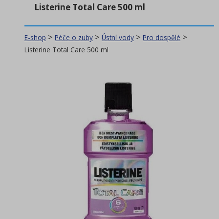
Listerine Total Care 500 ml
Stomatologie
(203)
>
>
>
>
E-shop
Péče o zuby
Ústní vody
Pro dospělé
Péče o zuby
(472)
Listerine Total Care 500 ml
EKO produkty
Zubní kartáčky
(154)
Ústní vody
(37)
(32)
Pro dospělé
(3)
Pro děti
Zubní pasty
(92)
Ostatní
(19)
Zubní nitě
(17)
Mezizubní kartáčky
(101)
Držáky mezizubních kartáčků
(5)