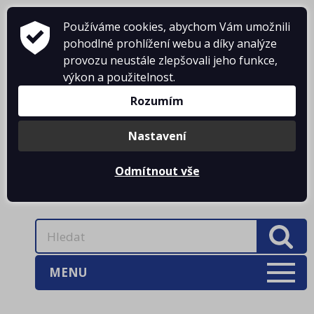
Používáme cookies, abychom Vám umožnili
pohodlné prohlížení webu a díky analýze
provozu neustále zlepšovali jeho funkce,
KONTAKTY
výkon a použitelnost.
Rozumím
DOPRAVNÉ
PŘIHLÁŠENÍ
Nastavení
Odmítnout vše
0 Kč
MENU
AKCE
(3)