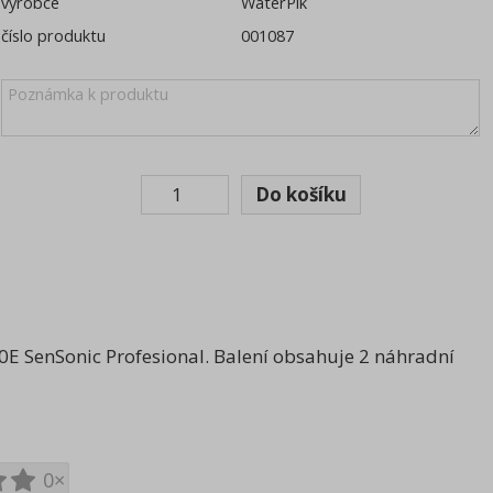
výrobce
WaterPik
číslo produktu
001087
0E SenSonic Profesional. Balení obsahuje 2 náhradní
0×