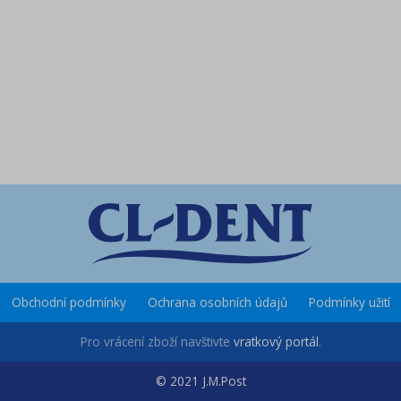
Obchodní podmínky
Ochrana osobních údajů
Podmínky užití
Pro vrácení zboží navštivte
vratkový portál
.
© 2021 J.M.Post