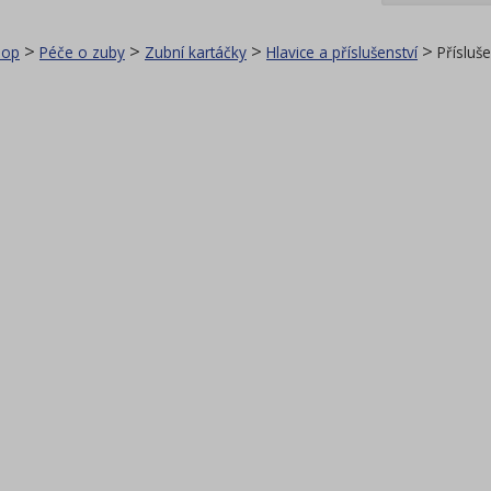
>
>
>
>
hop
Péče o zuby
Zubní kartáčky
Hlavice a příslušenství
Přísluš