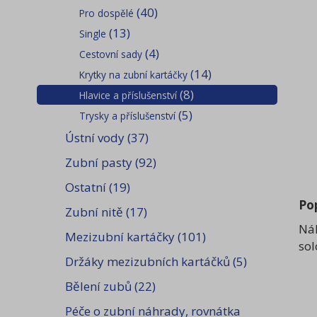
(40)
Pro dospělé
(13)
Single
(4)
Cestovní sady
(14)
Krytky na zubní kartáčky
(8)
Hlavice a příslušenství
(5)
Trysky a příslušenství
Ústní vody
(37)
Zubní pasty
(92)
Ostatní
(19)
Po
Zubní nitě
(17)
Náh
Mezizubní kartáčky
(101)
sol
Držáky mezizubních kartáčků
(5)
Bělení zubů
(22)
Péče o zubní náhrady, rovnátka