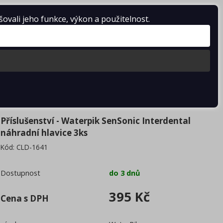
0 Kč
vali jeho funkce, výkon a použitelnost.
í hlavice 3ks
enství - Waterpik SenSonic Interdental náhradní hlavice 3ks
Příslušenství - Waterpik SenSonic Interdental
náhradní hlavice 3ks
Kód:
CLD-1641
Dostupnost
do 3 dnů
395 Kč
Cena s DPH