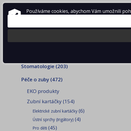
Používáme cookies, abychom Vám umožnili pohod
KONTAKTY
AKCE
(3)
E-s
Stomatologie
(203)
Péče o zuby
(472)
EKO produkty
Zubní kartáčky
(154)
(6)
Elektrické zubní kartáčky
(4)
Ústní sprchy (Irigátory)
(45)
Pro děti