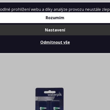
lné prohlížení webu a díky analýze provozu neustále zlepšo
DOPRAVNÉ
PŘIHLÁŠENÍ
Rozumím
Nastavení
Příslušenství - Waterpik SenSonic Interdental náhradn
Odmítnout vše
>
>
>
>
hop
Péče o zuby
Zubní kartáčky
Hlavice a příslušenství
Přísluš