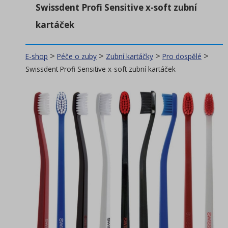
Swissdent Profi Sensitive x-soft zubní
Stomatologie
(203)
kartáček
Péče o zuby
(472)
>
>
>
>
E-shop
Péče o zuby
Zubní kartáčky
Pro dospělé
EKO produkty
Swissdent Profi Sensitive x-soft zubní kartáček
Zubní kartáčky
(154)
(6)
Elektrické zubní kartáčky
(4)
Ústní sprchy (Irigátory)
(45)
Pro děti
(40)
Pro dospělé
(13)
Single
(4)
Cestovní sady
(14)
Krytky na zubní kartáčky
(8)
Hlavice a příslušenství
(5)
Trysky a příslušenství