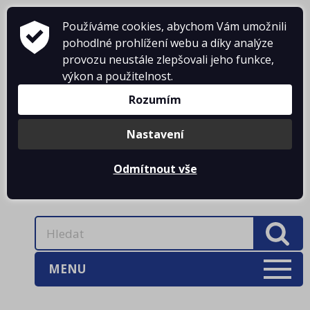
Používáme cookies, abychom Vám umožnili
pohodlné prohlížení webu a díky analýze
provozu neustále zlepšovali jeho funkce,
KONTAKTY
výkon a použitelnost.
Rozumím
DOPRAVNÉ
PŘIHLÁŠENÍ
Nastavení
Odmítnout vše
0 Kč
MENU
AKCE
(3)