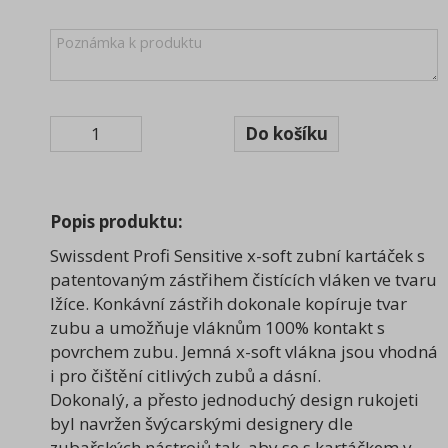
Úklidové nářadí, pomůcky
(99)
Spotřební materiál
(28)
Osvěžovače a vůně
(47)
Obaly, sáčky, pytle
(20)
Popis produktu:
Dávkovače, zásobníky
(47)
Swissdent Profi Sensitive x-soft zubní kartáček s
Praní a očista prádla
(48)
patentovaným zástřihem čistících vláken ve tvaru
lžíce. Konkávní zástřih dokonale kopíruje tvar
Ultrazvukové čističky
(6)
zubu a umožňuje vláknům 100% kontakt s
povrchem zubu. Jemná x-soft vlákna jsou vhodná
i pro čištění citlivých zubů a dásní.
Dokonalý, a přesto jednoduchý design rukojeti
byl navržen švýcarskými designery dle
zubařských nástrojů tak, aby se s kartáčkem v